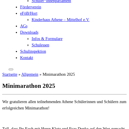
Schüler*innenparlament
Förderverein
eFöB/Hort
Kinderhaus Athene – Mittelhof e.V.
AGs
Downloads
Infos & Formulare
Schulessen
Schulinspektion
Kontakt
Startseite
»
Allgemein
»
Minimarathon 2025
Minimarathon 2025
Wir gratulieren allen teilnehmenden Athene Schülerinnen und Schülern zum
erfolgreichen Minimarathon!
Toll, dass Ihr Euch mit Herrn Klotz und Frau Dupke auf den Weg gemacht