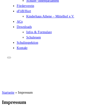
Schüler*innenparlament
Förderverein
eFöB/Hort
Kinderhaus Athene – Mittelhof e.V.
AGs
Downloads
Infos & Formulare
Schulessen
Schulinspektion
Kontakt
Startseite
»
Impressum
Impressum